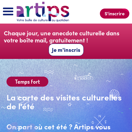
S'inscrire
Chaque jour, une
anecdote culturelle
dans
votre boîte mail, gratuitement !
Je m'inscris
Temps fort
La carte des visites culturelles
de l'été
On part où cet été ? Artips vous